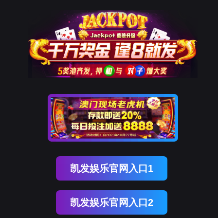
凯发娱乐官网入口1
凯发娱乐官网入口2